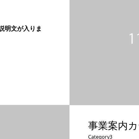
説明文が入りま
事業案内カ
Category3